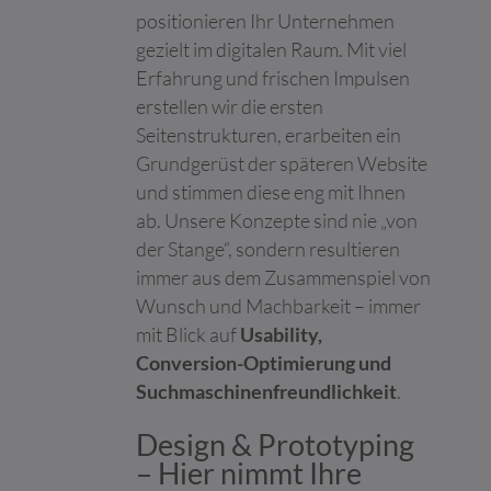
die ihre Services
positionieren Ihr Unternehmen
nutzen.
gezielt im digitalen Raum. Mit viel
google_ama_
Google
Erfasst statistische
Beständi
Erfahrung und frischen Impulsen
config
Daten zu Website-
g
Besuchen des
erstellen wir die ersten
Benutzers, wie z. B. die
Seitenstrukturen, erarbeiten ein
Anzahl der Besuche,
Grundgerüst der späteren Website
durchschnittliche
Verweildauer auf der
und stimmen diese eng mit Ihnen
Website und welche
ab. Unsere Konzepte sind nie „von
Seiten geladen wurden.
der Stange“, sondern resultieren
Der Zweck ist die
Segmentierung der
immer aus dem Zusammenspiel von
Benutzer der Website
Wunsch und Machbarkeit – immer
nach Faktoren wie
mit Blick auf
Usability,
Demografie und
Conversion-Optimierung und
geografische Lage,
damit Medien- und
Suchmaschinenfreundlichkeit
.
Marketing-Agenturen
ihre Zielgruppen
Design & Prototyping
strukturieren und
– Hier nimmt Ihre
verstehen können, um