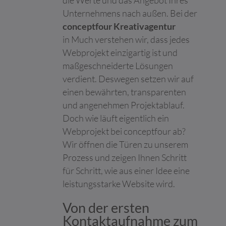
Maximale
Unternehmens nach außen. Bei der
Name
Anbieter
Zweck
Speicherd
conceptfour Kreativagentur
__cf_bm [x2]
Calendly
Dieser Cookie wird
1 Tag
in Much verstehen wir, dass jedes
LinkedIn
verwendet, um
Webprojekt einzigartig ist und
zwischen Menschen
maßgeschneiderte Lösungen
und Bots zu
unterscheiden. Dies ist
verdient. Deswegen setzen wir auf
vorteilhaft für die
einen bewährten, transparenten
Website, um gültige
und angenehmen Projektablauf.
Berichte über die
Nutzung Ihrer Website
Doch wie läuft eigentlich ein
zu erstellen.
Webprojekt bei conceptfour ab?
__eoi
c4.team
Wird verwendet, um
180 Tage
Wir öffnen die Türen zu unserem
Spam zu erkennen und
Prozess und zeigen Ihnen Schritt
die Sicherheit der
für Schritt, wie aus einer Idee eine
Webseite zu
verbessern.
leistungsstarke Website wird.
CookieCons
Cookiebot
Speichert den
1 Jahr
Von der ersten
ent
Zustimmungsstatus
des Benutzers für
Kontaktaufnahme zum