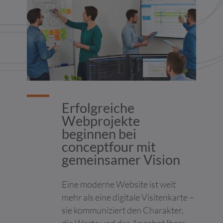
Seiten erscheinen.
Sie können Ihre Einwilligung jederzeit von der Cookie-Erklärung
auf unserer Website ändern oder widerrufen.
Erfahren Sie in unserer Datenschutzrichtlinie mehr darüber, wer
wir sind, wie Sie uns kontaktieren können und wie wir
personenbezogene Daten verarbeiten.
Ihre Einwilligung trifft auf die folgenden Domains zu: c4.team
Erfolgreiche
Ihr aktueller Zustand: Ablehnen.
Webprojekte
Einwilligung ändern
beginnen bei
Die Cookie-Erklärung wurde das letzte Mal am 09/07/2026 von
conceptfour mit
Cookiebot
aktualisiert:
gemeinsamer Vision
Notwendig (6)
Eine moderne Website ist weit
Notwendige Cookies helfen dabei, eine Webseite nutzbar zu
machen, indem sie Grundfunktionen wie Seitennavigation und
mehr als eine digitale Visitenkarte –
Zugriff auf sichere Bereiche der Webseite ermöglichen. Die
sie kommuniziert den Charakter,
Webseite kann ohne diese Cookies nicht richtig funktionieren.
die Werte und das Angebot Ihres