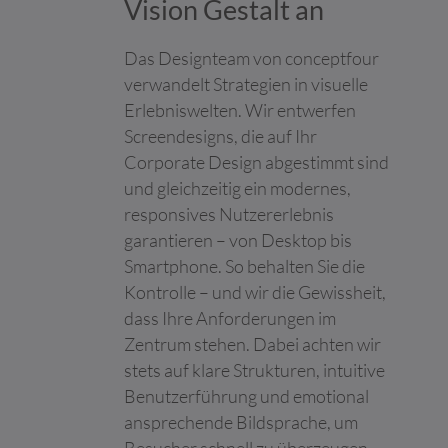
Vision Gestalt an
maßgeschneiderte
Online-Werbung zu
ermöglichen.
Das Designteam von conceptfour
lastExternal
Meta
Ermittelt, wie der
Beständi
verwandelt Strategien in visuelle
Referrer
Platforms,
Nutzer die Website
g
Erlebniswelten. Wir entwerfen
Inc.
erreicht hat, indem
seine letzte URL-
Screendesigns, die auf Ihr
Adresse registriert
Corporate Design abgestimmt sind
wird.
und gleichzeitig ein modernes,
lastExternal
Meta
Ermittelt, wie der
Beständi
responsives Nutzererlebnis
ReferrerTim
Platforms,
Nutzer die Website
g
garantieren – von Desktop bis
e
Inc.
erreicht hat, indem
seine letzte URL-
Smartphone. So behalten Sie die
Adresse registriert
Kontrolle – und wir die Gewissheit,
wird.
dass Ihre Anforderungen im
li_gc
LinkedIn
Speichert den
180 Tage
Zentrum stehen. Dabei achten wir
Zustimmungsstatus
stets auf klare Strukturen, intuitive
des Benutzers für
Cookies auf der
Benutzerführung und emotional
aktuellen Domäne.
ansprechende Bildsprache, um
lidc
LinkedIn
Verwendet vom Social-
1 Tag