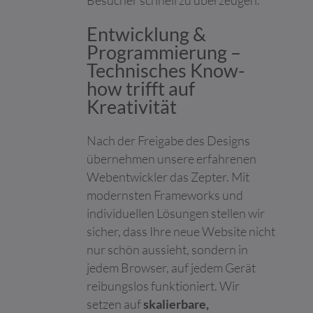
Besucher schnell zu überzeugen.
Networking-Dienst
LinkedIn für die
Entwicklung &
Verfolgung der
Programmierung –
Verwendung von
Technisches Know-
eingebetteten
Dienstleistungen.
how trifft auf
pagead/gen_
Google
Sammelt Daten zum
Sitzung
Kreativität
204
Besucherverhalten auf
mehreren Websites,
Nach der Freigabe des Designs
um relevantere
Werbung zu
übernehmen unsere erfahrenen
präsentieren - Dies
Webentwickler das Zepter. Mit
ermöglicht es der
modernsten Frameworks und
Website auch, die
individuellen Lösungen stellen wir
Anzahl der gleichen
Werbeanzeige zu
sicher, dass Ihre neue Website nicht
begrenzen.
nur schön aussieht, sondern in
pagead/ping
Google
Anstehend
Sitzung
jedem Browser, auf jedem Gerät
TESTCOOKI
Google
Wird verwendet, um
1 Tag
reibungslos funktioniert. Wir
ESENABLED
die Interaktion der
setzen auf
skalierbare,
Nutzer mit