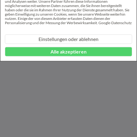
Maximale
und Analysen weiter. Unsere Partner führen diese Informationen
Name
Anbieter
Zweck
Speicherd
möglicherweise mit weiteren Daten zusammen, die Sie ihnen bereitgestellt
haben oder die sie im Rahmen Ihrer Nutzung der Dienste gesammelt haben. Sie
_fbp
Meta
Wird von Facebook
3
geben Einwilligung zu unseren Cookies, wenn Sie unsere Webseite weiterhin
nutzen. Einige der von diesem Anbieter erfassten Daten dienen der
Platforms,
genutzt, um eine Reihe
Monate
Personalisierung und der Messung der Werbewirksamkeit.
Google-Datenschutz
Inc.
von Werbeprodukten
anzuzeigen, zum
Einstellungen oder ablehnen
Beispiel
Echtzeitgebote dritter
Werbetreibender.
Alle akzeptieren
bcookie
LinkedIn
Verwendet vom Social-
1 Jahr
Networking-Dienst
LinkedIn für die
Verfolgung der
Verwendung von
eingebetteten
Dienstleistungen.
google_adse
Google
Wird von Google
Beständi
nse_settings
AdSense zum
g
Experimentieren mit
Werbewirkung auf
Websites verwendet,