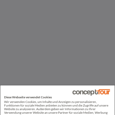
Cookies auf der
aktuellen Domäne.
rc::e
Google
Dieser Cookie wird
Sitzung
verwendet, um
zwischen Menschen
und Bots zu
unterscheiden.
rc::h
Google
Dieser Cookie wird
Beständi
verwendet, um
g
zwischen Menschen
und Bots zu
unterscheiden.
Marketing (11)
Marketing-Cookies werden verwendet, um Besuchern auf
Webseiten zu folgen. Die Absicht ist, Anzeigen zu zeigen, die
relevant und ansprechend für den einzelnen Benutzer sind und
Diese Webseite verwendet Cookies
daher wertvoller für Publisher und werbetreibende
Wir verwenden Cookies, um Inhalte und Anzeigen zu personalisieren,
Drittparteien sind.
Funktionen für soziale Medien anbieten zu können und die Zugriffe auf unsere
Website zu analysieren. Außerdem geben wir Informationen zu Ihrer
Verwendung unserer Website an unsere Partner für soziale Medien, Werbung