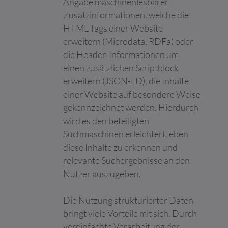
Angabe maschinenlesbarer
Networking-Dienst
Zusatzinformationen, welche die
LinkedIn für die
HTML-Tags einer Website
Verfolgung der
Verwendung von
erweitern (Microdata, RDFa) oder
eingebetteten
die Header-Informationen um
Dienstleistungen.
einen zusätzlichen Scriptblock
pagead/gen_
Google
Sammelt Daten zum
Sitzung
erweitern (JSON-LD), die Inhalte
204
Besucherverhalten auf
einer Website auf besondere Weise
mehreren Websites,
um relevantere
gekennzeichnet werden. Hierdurch
Werbung zu
wird es den beteiligten
präsentieren - Dies
Suchmaschinen erleichtert, eben
ermöglicht es der
Website auch, die
diese Inhalte zu erkennen und
Anzahl der gleichen
relevante Suchergebnisse an den
Werbeanzeige zu
Nutzer auszugeben.
begrenzen.
pagead/ping
Google
Anstehend
Sitzung
Die Nutzung strukturierter Daten
TESTCOOKI
Google
Wird verwendet, um
1 Tag
bringt viele Vorteile mit sich. Durch
ESENABLED
die Interaktion der
vereinfachte Verarbeitung der
Nutzer mit