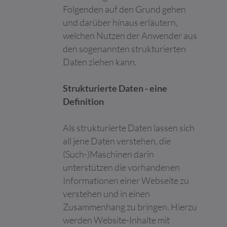
Folgenden auf den Grund gehen
Maximale
Name
Anbieter
Zweck
und darüber hinaus erläutern,
Speicherd
welchen Nutzen der Anwender aus
__cf_bm [x2]
Calendly
Dieser Cookie wird
1 Tag
LinkedIn
verwendet, um
den sogenannten strukturierten
zwischen Menschen
Daten ziehen kann.
und Bots zu
unterscheiden. Dies ist
vorteilhaft für die
Strukturierte Daten - eine
Website, um gültige
Definition
Berichte über die
Nutzung Ihrer Website
Als strukturierte Daten lassen sich
zu erstellen.
all jene Daten verstehen, die
__eoi
c4.team
Wird verwendet, um
180 Tage
Spam zu erkennen und
(Such-)Maschinen darin
die Sicherheit der
unterstützen die vorhandenen
Webseite zu
Informationen einer Webseite zu
verbessern.
verstehen und in einen
CookieCons
Cookiebot
Speichert den
1 Jahr
Zusammenhang zu bringen. Hierzu
ent
Zustimmungsstatus
des Benutzers für
werden Website-Inhalte mit