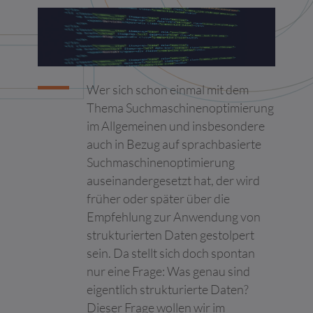
Seiten erscheinen.
Sie können Ihre Einwilligung jederzeit von der Cookie-Erklärung
auf unserer Website ändern oder widerrufen.
Erfahren Sie in unserer Datenschutzrichtlinie mehr darüber, wer
Wer sich schon einmal mit dem
wir sind, wie Sie uns kontaktieren können und wie wir
Thema Suchmaschinenoptimierung
personenbezogene Daten verarbeiten.
im Allgemeinen und insbesondere
Ihre Einwilligung trifft auf die folgenden Domains zu: c4.team
auch in Bezug auf sprachbasierte
Ihr aktueller Zustand: Ablehnen.
Suchmaschinenoptimierung
Einwilligung ändern
auseinandergesetzt hat, der wird
früher oder später über die
Die Cookie-Erklärung wurde das letzte Mal am 09/07/2026 von
Cookiebot
aktualisiert:
Empfehlung zur Anwendung von
strukturierten Daten gestolpert
Notwendig (6)
sein. Da stellt sich doch spontan
Notwendige Cookies helfen dabei, eine Webseite nutzbar zu
nur eine Frage: Was genau sind
machen, indem sie Grundfunktionen wie Seitennavigation und
Zugriff auf sichere Bereiche der Webseite ermöglichen. Die
eigentlich strukturierte Daten?
Webseite kann ohne diese Cookies nicht richtig funktionieren.
Dieser Frage wollen wir im