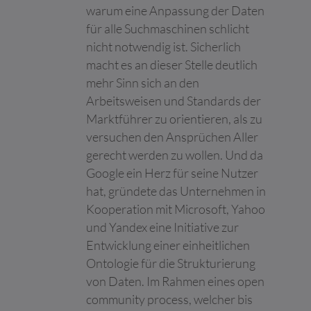
die ihre Services
warum eine Anpassung der Daten
nutzen.
für alle Suchmaschinen schlicht
google_ama_
Google
Erfasst statistische
Beständi
nicht notwendig ist. Sicherlich
config
Daten zu Website-
g
Besuchen des
macht es an dieser Stelle deutlich
Benutzers, wie z. B. die
mehr Sinn sich an den
Anzahl der Besuche,
Arbeitsweisen und Standards der
durchschnittliche
Marktführer zu orientieren, als zu
Verweildauer auf der
Website und welche
versuchen den Ansprüchen Aller
Seiten geladen wurden.
gerecht werden zu wollen. Und da
Der Zweck ist die
Google ein Herz für seine Nutzer
Segmentierung der
Benutzer der Website
hat, gründete das Unternehmen in
nach Faktoren wie
Kooperation mit Microsoft, Yahoo
Demografie und
und Yandex eine Initiative zur
geografische Lage,
damit Medien- und
Entwicklung einer einheitlichen
Marketing-Agenturen
Ontologie für die Strukturierung
ihre Zielgruppen
von Daten. Im Rahmen eines open
strukturieren und
community process, welcher bis
verstehen können, um