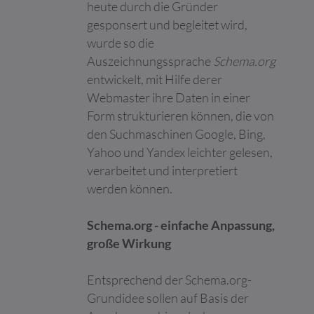
maßgeschneiderte
heute durch die Gründer
Online-Werbung zu
gesponsert und begleitet wird,
ermöglichen.
wurde so die
lastExternal
Meta
Ermittelt, wie der
Beständi
Auszeichnungssprache
Schema.org
Referrer
Platforms,
Nutzer die Website
g
entwickelt, mit Hilfe derer
Inc.
erreicht hat, indem
seine letzte URL-
Webmaster ihre Daten in einer
Adresse registriert
Form strukturieren können, die von
wird.
den Suchmaschinen Google, Bing,
lastExternal
Meta
Ermittelt, wie der
Beständi
Yahoo und Yandex leichter gelesen,
ReferrerTim
Platforms,
Nutzer die Website
g
verarbeitet und interpretiert
e
Inc.
erreicht hat, indem
seine letzte URL-
werden können.
Adresse registriert
wird.
Schema.org - einfache Anpassung,
li_gc
LinkedIn
Speichert den
180 Tage
große Wirkung
Zustimmungsstatus
des Benutzers für
Cookies auf der
Entsprechend der Schema.org-
aktuellen Domäne.
Grundidee sollen auf Basis der
lidc
LinkedIn
Verwendet vom Social-
1 Tag