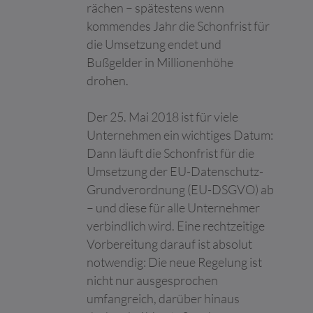
rächen – spätestens wenn
Maximale
Name
Anbieter
Zweck
kommendes Jahr die Schonfrist für
Speicherd
die Umsetzung endet und
__cf_bm [x2]
Calendly
Dieser Cookie wird
1 Tag
Bußgelder in Millionenhöhe
LinkedIn
verwendet, um
zwischen Menschen
drohen.
und Bots zu
unterscheiden. Dies ist
Der 25. Mai 2018 ist für viele
vorteilhaft für die
Website, um gültige
Unternehmen ein wichtiges Datum:
Berichte über die
Dann läuft die Schonfrist für die
Nutzung Ihrer Website
Umsetzung der EU-Datenschutz-
zu erstellen.
Grundverordnung (EU-DSGVO) ab
__eoi
c4.team
Wird verwendet, um
180 Tage
– und diese für alle Unternehmer
Spam zu erkennen und
die Sicherheit der
verbindlich wird. Eine rechtzeitige
Webseite zu
Vorbereitung darauf ist absolut
verbessern.
notwendig: Die neue Regelung ist
CookieCons
Cookiebot
Speichert den
1 Jahr
nicht nur ausgesprochen
ent
Zustimmungsstatus
umfangreich, darüber hinaus
des Benutzers für