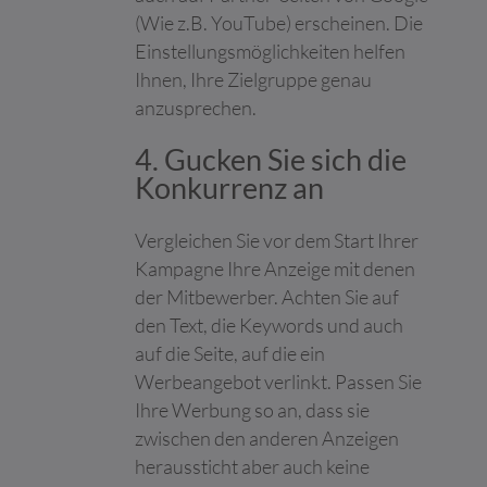
maßgeschneiderte
(Wie z.B. YouTube) erscheinen. Die
Online-Werbung zu
ermöglichen.
Einstellungsmöglichkeiten helfen
Ihnen, Ihre Zielgruppe genau
lastExternal
Meta
Ermittelt, wie der
Beständi
Referrer
Platforms,
Nutzer die Website
g
anzusprechen.
Inc.
erreicht hat, indem
seine letzte URL-
4. Gucken Sie sich die
Adresse registriert
Konkurrenz an
wird.
lastExternal
Meta
Ermittelt, wie der
Beständi
Vergleichen Sie vor dem Start Ihrer
ReferrerTim
Platforms,
Nutzer die Website
g
e
Inc.
erreicht hat, indem
Kampagne Ihre Anzeige mit denen
seine letzte URL-
der Mitbewerber. Achten Sie auf
Adresse registriert
den Text, die Keywords und auch
wird.
auf die Seite, auf die ein
li_gc
LinkedIn
Speichert den
180 Tage
Werbeangebot verlinkt. Passen Sie
Zustimmungsstatus
des Benutzers für
Ihre Werbung so an, dass sie
Cookies auf der
zwischen den anderen Anzeigen
aktuellen Domäne.
heraussticht aber auch keine
lidc
LinkedIn
Verwendet vom Social-
1 Tag