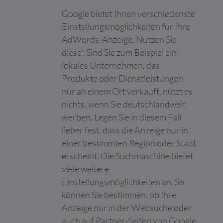
die ihre Services
nutzen.
Google bietet Ihnen verschiedenste
google_ama_
Google
Erfasst statistische
Beständi
Einstellungsmöglichkeiten für Ihre
config
Daten zu Website-
g
AdWords-Anzeige. Nutzen Sie
Besuchen des
diese! Sind Sie zum Beispiel ein
Benutzers, wie z. B. die
lokales Unternehmen, das
Anzahl der Besuche,
durchschnittliche
Produkte oder Dienstleistungen
Verweildauer auf der
nur an einem Ort verkauft, nützt es
Website und welche
nichts, wenn Sie deutschlandweit
Seiten geladen wurden.
Der Zweck ist die
werben. Legen Sie in diesem Fall
Segmentierung der
lieber fest, dass die Anzeige nur in
Benutzer der Website
einer bestimmten Region oder Stadt
nach Faktoren wie
Demografie und
erscheint. Die Suchmaschine bietet
geografische Lage,
viele weitere
damit Medien- und
Einstellungsmöglichkeiten an. So
Marketing-Agenturen
können Sie bestimmen, ob Ihre
ihre Zielgruppen
strukturieren und
Anzeige nur in der Websuche oder
verstehen können, um
auch auf Partner-Seiten von Google