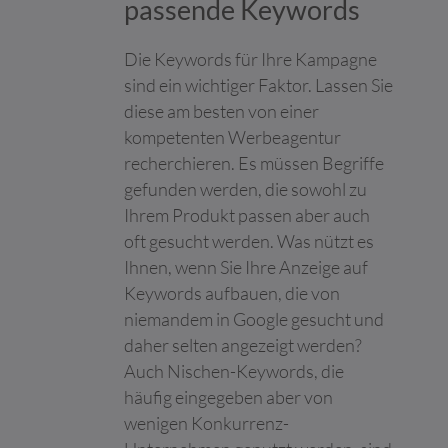
passende Keywords
Maximale
Name
Anbieter
Zweck
Speicherd
Die Keywords für Ihre Kampagne
__cf_bm [x2]
Calendly
Dieser Cookie wird
1 Tag
sind ein wichtiger Faktor. Lassen Sie
LinkedIn
verwendet, um
diese am besten von einer
zwischen Menschen
und Bots zu
kompetenten Werbeagentur
unterscheiden. Dies ist
recherchieren. Es müssen Begriffe
vorteilhaft für die
gefunden werden, die sowohl zu
Website, um gültige
Berichte über die
Ihrem Produkt passen aber auch
Nutzung Ihrer Website
oft gesucht werden. Was nützt es
zu erstellen.
Ihnen, wenn Sie Ihre Anzeige auf
__eoi
c4.team
Wird verwendet, um
180 Tage
Keywords aufbauen, die von
Spam zu erkennen und
niemandem in Google gesucht und
die Sicherheit der
Webseite zu
daher selten angezeigt werden?
verbessern.
Auch Nischen-Keywords, die
CookieCons
Cookiebot
Speichert den
1 Jahr
häufig eingegeben aber von
ent
Zustimmungsstatus
wenigen Konkurrenz-
des Benutzers für