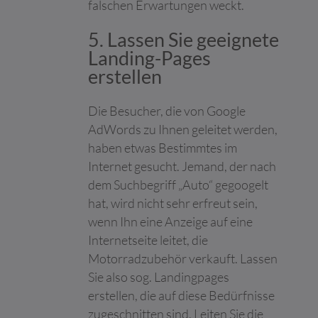
falschen Erwartungen weckt.
Networking-Dienst
LinkedIn für die
5. Lassen Sie geeignete
Verfolgung der
Landing-Pages
Verwendung von
eingebetteten
erstellen
Dienstleistungen.
pagead/gen_
Google
Sammelt Daten zum
Sitzung
Die Besucher, die von Google
204
Besucherverhalten auf
AdWords zu Ihnen geleitet werden,
mehreren Websites,
um relevantere
haben etwas Bestimmtes im
Werbung zu
Internet gesucht. Jemand, der nach
präsentieren - Dies
dem Suchbegriff „Auto“ gegoogelt
ermöglicht es der
Website auch, die
hat, wird nicht sehr erfreut sein,
Anzahl der gleichen
wenn Ihn eine Anzeige auf eine
Werbeanzeige zu
Internetseite leitet, die
begrenzen.
Motorradzubehör verkauft. Lassen
pagead/ping
Google
Anstehend
Sitzung
Sie also sog. Landingpages
TESTCOOKI
Google
Wird verwendet, um
1 Tag
erstellen, die auf diese Bedürfnisse
ESENABLED
die Interaktion der
zugeschnitten sind. Leiten Sie die
Nutzer mit