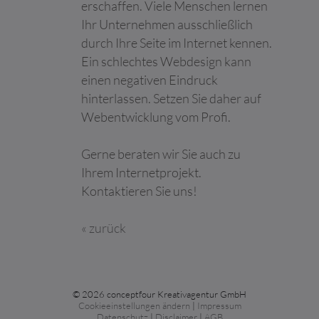
maßgeschneiderte
erschaffen. Viele Menschen lernen
Online-Werbung zu
Ihr Unternehmen ausschließlich
ermöglichen.
durch Ihre Seite im Internet kennen.
lastExternal
Meta
Ermittelt, wie der
Beständi
Ein schlechtes Webdesign kann
Referrer
Platforms,
Nutzer die Website
g
einen negativen Eindruck
Inc.
erreicht hat, indem
seine letzte URL-
hinterlassen. Setzen Sie daher auf
Adresse registriert
Webentwicklung vom Profi.
wird.
lastExternal
Meta
Ermittelt, wie der
Beständi
Gerne beraten wir Sie auch zu
ReferrerTim
Platforms,
Nutzer die Website
g
Ihrem Internetprojekt.
e
Inc.
erreicht hat, indem
seine letzte URL-
Kontaktieren Sie uns!
Adresse registriert
wird.
« zurück
li_gc
LinkedIn
Speichert den
180 Tage
Zustimmungsstatus
des Benutzers für
Cookies auf der
aktuellen Domäne.
© 2026 conceptfour Kreativagentur GmbH
Cookieeinstellungen ändern
|
Impressum
lidc
LinkedIn
Verwendet vom Social-
1 Tag
Datenschutz
|
Disclaimer
|
AGB