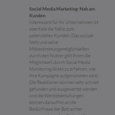
die ihre Services
nutzen.
Social Media Marketing: Nah am
google_ama_
Google
Erfasst statistische
Beständi
Kunden
config
Daten zu Website-
g
Interessant für Ihr Unternehmen ist
Besuchen des
ebenfalls die Nähe zum
Benutzers, wie z. B. die
Anzahl der Besuche,
potenziellen Kunden. Das soziale
durchschnittliche
Netz und seine
Verweildauer auf der
Mitbestimmungsmöglichkeiten
Website und welche
Seiten geladen wurden.
durch den Nutzer gibt Ihnen die
Der Zweck ist die
Möglichkeit, durch Social Media
Segmentierung der
Monitoring direkt zu erfahren, wie
Benutzer der Website
nach Faktoren wie
Ihre Kampagne aufgenommen wird.
Demografie und
Die Reaktionen können sehr schnell
geografische Lage,
gefunden und ausgewertet werden
damit Medien- und
und die Werbebemühungen
Marketing-Agenturen
ihre Zielgruppen
können daraufhin an die
strukturieren und
Bedürfnisse der Betrachter
verstehen können, um