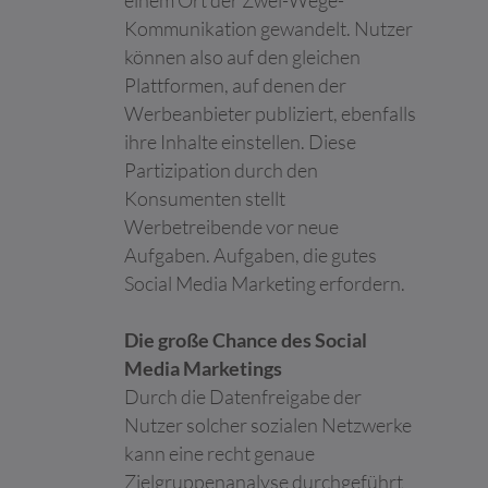
einem Ort der Zwei-Wege-
Maximale
Kommunikation gewandelt. Nutzer
Name
Anbieter
Zweck
Speicherd
können also auf den gleichen
__cf_bm [x2]
Calendly
Dieser Cookie wird
1 Tag
Plattformen, auf denen der
LinkedIn
verwendet, um
Werbeanbieter publiziert, ebenfalls
zwischen Menschen
ihre Inhalte einstellen. Diese
und Bots zu
unterscheiden. Dies ist
Partizipation durch den
vorteilhaft für die
Konsumenten stellt
Website, um gültige
Werbetreibende vor neue
Berichte über die
Nutzung Ihrer Website
Aufgaben. Aufgaben, die gutes
zu erstellen.
Social Media Marketing erfordern.
__eoi
c4.team
Wird verwendet, um
180 Tage
Spam zu erkennen und
Die große Chance des Social
die Sicherheit der
Media Marketings
Webseite zu
verbessern.
Durch die Datenfreigabe der
Nutzer solcher sozialen Netzwerke
CookieCons
Cookiebot
Speichert den
1 Jahr
ent
Zustimmungsstatus
kann eine recht genaue
des Benutzers für
Zielgruppenanalyse durchgeführt