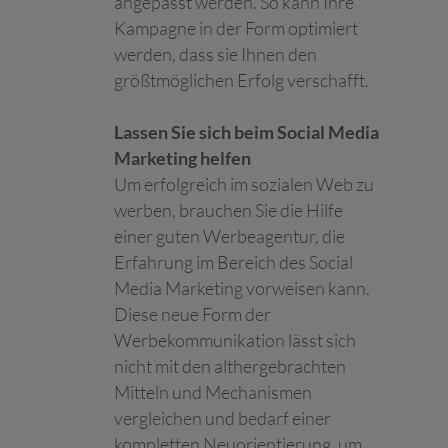
angepasst werden. So kann Ihre
maßgeschneiderte
Online-Werbung zu
Kampagne in der Form optimiert
ermöglichen.
werden, dass sie Ihnen den
lastExternal
Meta
Ermittelt, wie der
Beständi
größtmöglichen Erfolg verschafft.
Referrer
Platforms,
Nutzer die Website
g
Inc.
erreicht hat, indem
Lassen Sie sich beim Social Media
seine letzte URL-
Adresse registriert
Marketing helfen
wird.
Um erfolgreich im sozialen Web zu
lastExternal
Meta
Ermittelt, wie der
Beständi
werben, brauchen Sie die Hilfe
ReferrerTim
Platforms,
Nutzer die Website
g
einer guten Werbeagentur, die
e
Inc.
erreicht hat, indem
Erfahrung im Bereich des Social
seine letzte URL-
Adresse registriert
Media Marketing vorweisen kann.
wird.
Diese neue Form der
li_gc
LinkedIn
Speichert den
180 Tage
Werbekommunikation lässt sich
Zustimmungsstatus
nicht mit den althergebrachten
des Benutzers für
Mitteln und Mechanismen
Cookies auf der
aktuellen Domäne.
vergleichen und bedarf einer
lidc
LinkedIn
kompletten Neuorientierung, um
Verwendet vom Social-
1 Tag