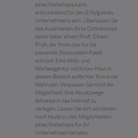
die ihre Services
eines Webshops kann
nutzen.
entscheidend für den Erfolg eines
google_ama_
Google
Erfasst statistische
Beständi
Unternehmens sein. Überlassen Sie
config
Daten zu Website-
g
das Ausarbeiten Ihres Onlineshops
Besuchen des
Benutzers, wie z. B. die
daher lieber einem Profi. Einem
Anzahl der Besuche,
Profi, der Ihnen das für Sie
durchschnittliche
passende Shopsystem-Paket
Verweildauer auf der
Website und welche
schnürt. Eine Web- und
Seiten geladen wurden.
Werbeagentur mit Know-How in
Der Zweck ist die
diesem Bereich sollte hier Ihre erste
Segmentierung der
Benutzer der Website
Wahl sein. Verpassen Sie nicht die
nach Faktoren wie
Möglichkeit, Ihre Absatzwege
Demografie und
teilweise in das Internet zu
geografische Lage,
verlegen. Lassen Sie sich am besten
damit Medien- und
Marketing-Agenturen
noch heute zu den Möglichkeiten
ihre Zielgruppen
eines Webshops für Ihr
strukturieren und
Unternehmen beraten.
verstehen können, um