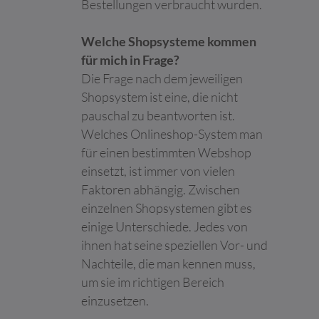
Bestellungen verbraucht wurden.
Maximale
Name
Anbieter
Zweck
Speicherd
Welche Shopsysteme kommen
__cf_bm [x2]
Calendly
Dieser Cookie wird
1 Tag
für mich in Frage?
LinkedIn
verwendet, um
Die Frage nach dem jeweiligen
zwischen Menschen
und Bots zu
Shopsystem ist eine, die nicht
unterscheiden. Dies ist
pauschal zu beantworten ist.
vorteilhaft für die
Welches Onlineshop-System man
Website, um gültige
Berichte über die
für einen bestimmten Webshop
Nutzung Ihrer Website
einsetzt, ist immer von vielen
zu erstellen.
Faktoren abhängig. Zwischen
__eoi
c4.team
Wird verwendet, um
180 Tage
einzelnen Shopsystemen gibt es
Spam zu erkennen und
einige Unterschiede. Jedes von
die Sicherheit der
Webseite zu
ihnen hat seine speziellen Vor- und
verbessern.
Nachteile, die man kennen muss,
CookieCons
Cookiebot
Speichert den
1 Jahr
um sie im richtigen Bereich
ent
Zustimmungsstatus
einzusetzen.
des Benutzers für