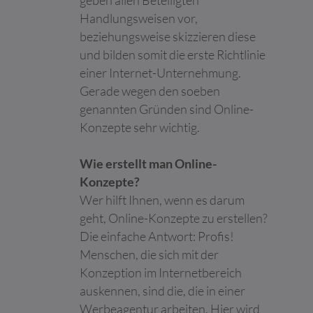
geben allen Beteiligten
Maximale
Handlungsweisen vor,
Name
Anbieter
Zweck
Speicherd
beziehungsweise skizzieren diese
__cf_bm [x2]
Calendly
Dieser Cookie wird
1 Tag
und bilden somit die erste Richtlinie
LinkedIn
verwendet, um
einer Internet-Unternehmung.
zwischen Menschen
Gerade wegen den soeben
und Bots zu
unterscheiden. Dies ist
genannten Gründen sind Online-
vorteilhaft für die
Konzepte sehr wichtig.
Website, um gültige
Berichte über die
Nutzung Ihrer Website
Wie erstellt man Online-
zu erstellen.
Konzepte?
__eoi
c4.team
Wird verwendet, um
180 Tage
Wer hilft Ihnen, wenn es darum
Spam zu erkennen und
geht, Online-Konzepte zu erstellen?
die Sicherheit der
Die einfache Antwort: Profis!
Webseite zu
verbessern.
Menschen, die sich mit der
Konzeption im Internetbereich
CookieCons
Cookiebot
Speichert den
1 Jahr
ent
Zustimmungsstatus
auskennen, sind die, die in einer
des Benutzers für
Werbeagentur arbeiten. Hier wird