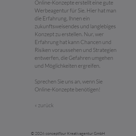
die ihre Services
Online-Konzepte erstellt eine gute
nutzen.
Werbeagentur für Sie. Hier hat man
google_ama_
Google
Erfasst statistische
Beständi
die Erfahrung, Ihnen ein
config
Daten zu Website-
g
zukunftsweisendes und langlebiges
Besuchen des
Konzept zu erstellen. Nur, wer
Benutzers, wie z. B. die
Anzahl der Besuche,
Erfahrung hat kann Chancen und
durchschnittliche
Risiken voraussehen und Strategien
Verweildauer auf der
entwerfen, die Gefahren umgehen
Website und welche
Seiten geladen wurden.
und Möglichkeiten ergreifen.
Der Zweck ist die
Segmentierung der
Sprechen Sie uns an, wenn Sie
Benutzer der Website
nach Faktoren wie
Online-Konzepte benötigen!
Demografie und
geografische Lage,
« zurück
damit Medien- und
Marketing-Agenturen
ihre Zielgruppen
strukturieren und
verstehen können, um
© 2026 conceptfour Kreativagentur GmbH